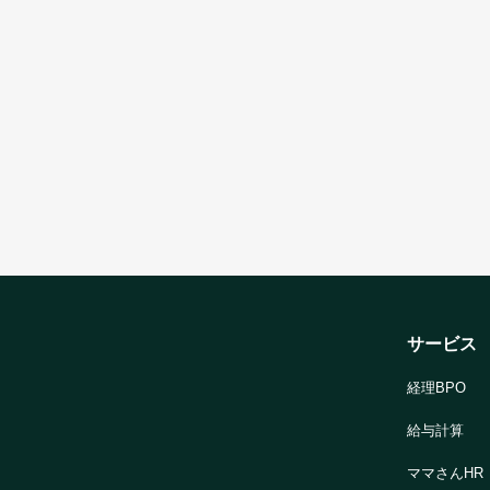
サービス
経理BPO
給与計算
ママさんHR